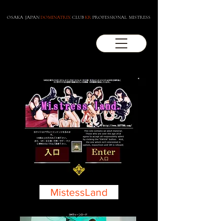
OSAKA JAPAN
DOMINATRIX
CLUB
KR
PROFESSIONAL MISTRESS
MistessLand